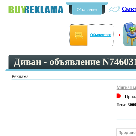
Сык
Объявления
Бесплатные объявления в
Сыктывкаре
Объявления
Диван - объявление N74603
Реклама
Мягкая м
Прода
Цена:
3000