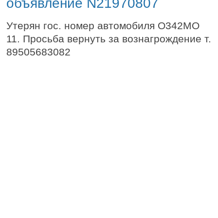
объявление N21970807
Утерян гос. номер автомобиля О342МО
11. Просьба вернуть за вознагрождение т.
89505683082