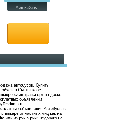
Мой кабинет
одажа автобусов. Купить
тобусы в Сыктывкаре -
ммерческий транспорт на доске
есплатных объявлений
yReklama.ru.
сплатные объявления Автобусы в
ктывкаре от частных лиц как на
ito или из рук в руки недорого на.