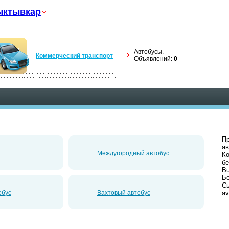
ыктывкар
Автобусы.
Коммерческий транспорт
Объявлений:
0
Пр
ав
Междугородный автобус
Ко
б
Bu
Бе
Сы
обус
Вахтовый автобус
av