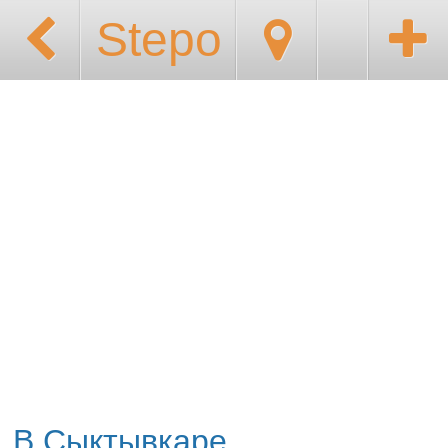
Stepo
В Сыктывкаре