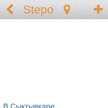
Stepo
В Сыктывкаре