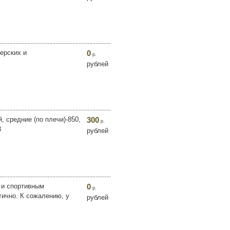
ерских и
0
р.
рублей
 средние (по плечи)-850,
300
р.
3
рублей
 и спортивным
0
р.
тично. К сожалению, у
рублей