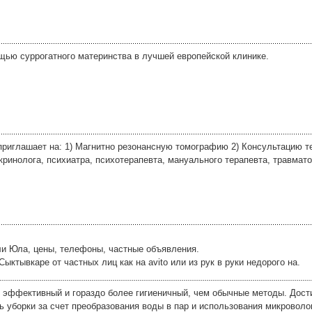
ью суррогатного материнства в лучшей европейской клинике.
приглашает на: 1) Магнитно резонансную томографию 2) Консультацию те
кринолога, психиатра, психотерапевта, мануального терапевта, травмато
ли Юла, цены, телефоны, частные объявления.
ктывкаре от частных лиц как на avito или из рук в руки недорого на.
е эффективный и гораздо более гигиеничный, чем обычные методы. Дост
ь уборки за счет преобразования воды в пар и использования микроволо