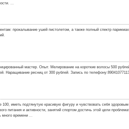
сти. ...
нтам: прокалывание ушей пистолетом, а также полный спектр парикмах
ий.
ицированный мастер. Опыт. Мелирование на короткие волосы 500 рублей,
лей. Наращивание ресниц от 300 рублей. Запись по телефону:8904107711
се 100, иметь подтянутую красивую фигуру и чувствовать себя здоровым
вого питания и активности, занятий спортом достичь этой цели проблема
 много времени ...