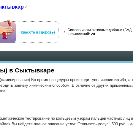
ыктывкар
Биологически активные добавки (БАДы
Красота и здоровье
Объявлений:
20
Ды) в Сыктывкаре
(ламинирование) Во время процедуры происходит увеличение изгиба, а 
оводить завивку химическим способом. В отличие от других применяемы
ие ...
метрическое тестирование по кольцевым узорам пальцев частных лиц и
лах Вы найдете полное описание услуг. Стоимость услуг : 500 руб. - до 
.