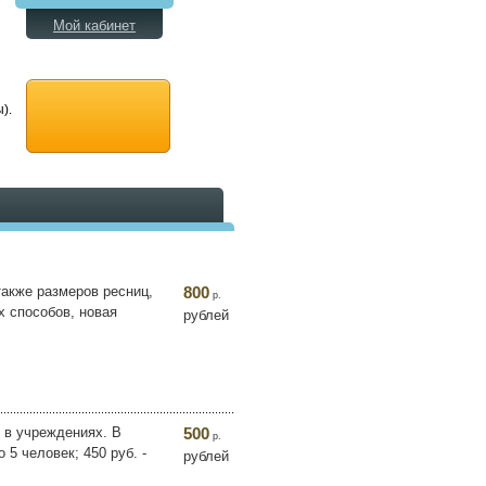
Мой кабинет
).
также размеров ресниц,
800
р.
х способов, новая
рублей
 в учреждениях. В
500
р.
5 человек; 450 руб. -
рублей