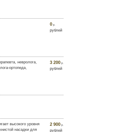
0
р.
рублей
рапевта, невролога,
3 200
р.
лога-ортопеда,
рублей
игает высокого уровня
2 900
р.
книстой насадки для
рублей